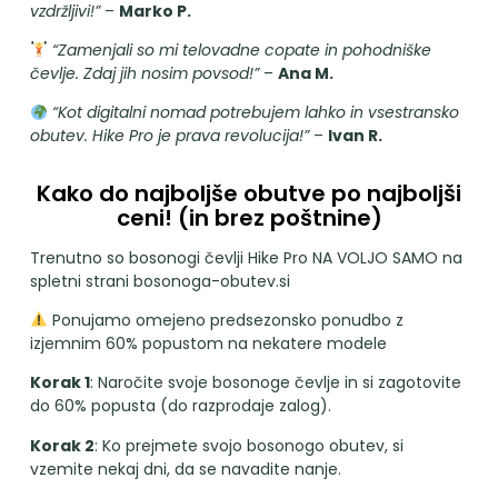
vzdržljivi!”
–
Marko P.
“Zamenjali so mi telovadne copate in pohodniške
čevlje. Zdaj jih nosim povsod!”
–
Ana M.
“Kot digitalni nomad potrebujem lahko in vsestransko
obutev. Hike Pro je prava revolucija!”
–
Ivan R.
Kako do najboljše obutve po najboljši
ceni! (in brez poštnine)
Trenutno so bosonogi čevlji Hike Pro NA VOLJO SAMO na
spletni strani bosonoga-obutev.si
Ponujamo omejeno predsezonsko ponudbo z
izjemnim 60% popustom na nekatere modele
Korak 1
: Naročite svoje bosonoge čevlje in si zagotovite
do 60% popusta (do razprodaje zalog).
Korak 2
: Ko prejmete svojo bosonogo obutev, si
vzemite nekaj dni, da se navadite nanje.