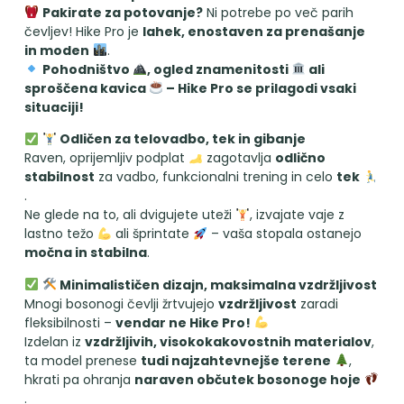
Pakirate za potovanje?
Ni potrebe po več parih
čevljev! Hike Pro je
lahek, enostaven za prenašanje
in moden
.
Pohodništvo
, ogled znamenitosti
ali
sproščena kavica
– Hike Pro se prilagodi vsaki
situaciji!
Odličen za telovadbo, tek in gibanje
Raven, oprijemljiv podplat
zagotavlja
odlično
stabilnost
za vadbo, funkcionalni trening in celo
tek
.
Ne glede na to, ali dvigujete uteži
, izvajate vaje z
lastno težo
ali šprintate
– vaša stopala ostanejo
močna in stabilna
.
Minimalističen dizajn, maksimalna vzdržljivost
Mnogi bosonogi čevlji žrtvujejo
vzdržljivost
zaradi
fleksibilnosti –
vendar ne Hike Pro!
Izdelan iz
vzdržljivih, visokokakovostnih materialov
,
ta model prenese
tudi najzahtevnejše terene
,
hkrati pa ohranja
naraven občutek bosonoge hoje
.