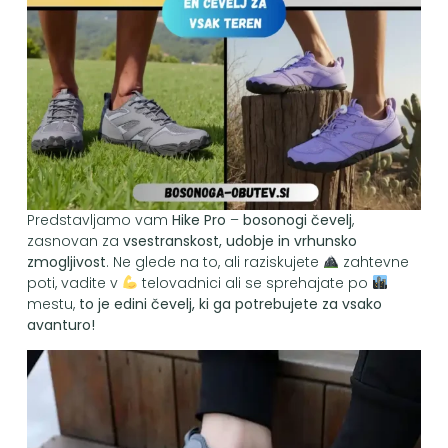
Predstavljamo vam
Hike Pro
–
bosonogi čevelj
,
zasnovan za
vsestranskost, udobje in vrhunsko
zmogljivost
. Ne glede na to, ali raziskujete
zahtevne
poti, vadite v
telovadnici ali se sprehajate po
mestu,
to je edini čevelj, ki ga potrebujete za vsako
avanturo!