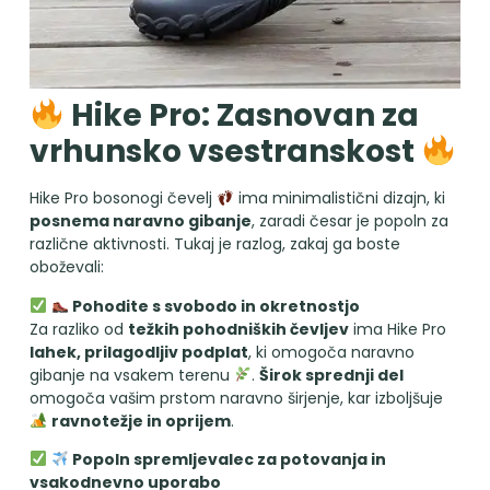
Hike Pro: Zasnovan za
vrhunsko vsestranskost
Hike Pro bosonogi čevelj
ima minimalistični dizajn, ki
posnema naravno gibanje
, zaradi česar je popoln za
različne aktivnosti. Tukaj je razlog, zakaj ga boste
oboževali:
Pohodite s svobodo in okretnostjo
Za razliko od
težkih pohodniških čevljev
ima Hike Pro
lahek, prilagodljiv podplat
, ki omogoča naravno
gibanje na vsakem terenu
.
Širok sprednji del
omogoča vašim prstom naravno širjenje, kar izboljšuje
ravnotežje in oprijem
.
Popoln spremljevalec za potovanja in
vsakodnevno uporabo