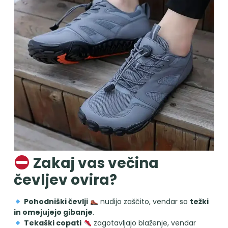
Zakaj vas večina
čevljev ovira?
Pohodniški čevlji
nudijo zaščito, vendar so
težki
in omejujejo gibanje
.
Tekaški copati
zagotavljajo blaženje, vendar