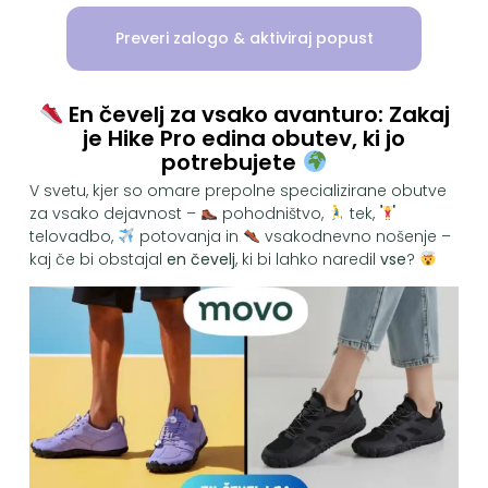
Preveri zalogo & aktiviraj popust
En čevelj za vsako avanturo: Zakaj
je Hike Pro edina obutev, ki jo
potrebujete
V svetu, kjer so omare prepolne specializirane obutve
za vsako dejavnost –
pohodništvo,
tek,
telovadbo,
potovanja in
vsakodnevno nošenje –
kaj če bi obstajal
en čevelj
, ki bi lahko naredil
vse
?