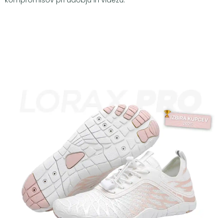
kompromisov pri udobju in videzu.