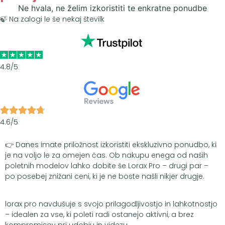
Ne hvala, ne želim izkoristiti te enkratne ponudbe
🍃 Na zalogi le še nekaj številk
4.8/5
4.6/5
👉 Danes imate priložnost izkoristiti ekskluzivno ponudbo, ki
je na voljo le za omejen čas. Ob nakupu enega od naših
poletnih modelov lahko dobite še Lorax Pro – drugi par –
po posebej znižani ceni, ki je ne boste našli nikjer drugje.
lorax pro navdušuje s svojo prilagodljivostjo in lahkotnostjo
– idealen za vse, ki poleti radi ostanejo aktivni, a brez