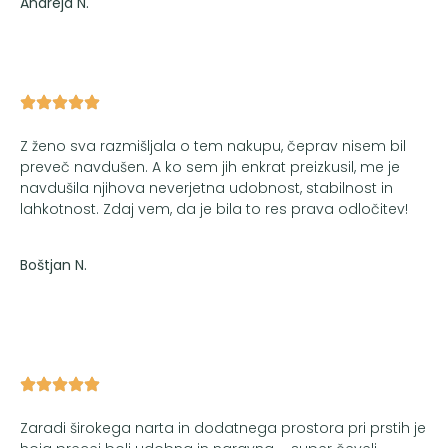
Andreja N.​
Z ženo sva razmišljala o tem nakupu, čeprav nisem bil
preveč navdušen. A ko sem jih enkrat preizkusil, me je
navdušila njihova neverjetna udobnost, stabilnost in
lahkotnost. Zdaj vem, da je bila to res prava odločitev!
Boštjan N.
Zaradi širokega narta in dodatnega prostora pri prstih je