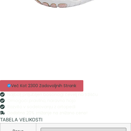
Več Kot 2300 Zadovoljnih Strank
Najbolj priljubljen bosonogi čevelj na tržišču
Omogoči pravilno, naravno hojo
Razvito v sodelovanju z ortopedi
Dodatno 20% znižanje na znižano ceno!
TABELA VELIKOSTI