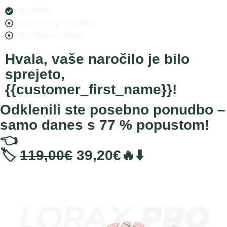
Naročilo
Dodatna ponudba
Potrditev nakupa
Hvala, vaše naročilo je bilo
sprejeto,
{{customer_first_name}}!
Odklenili ste posebno ponudbo –
samo danes s 77 % popustom!
👈
🏷️
119,00€
39,20€🔥⬇️