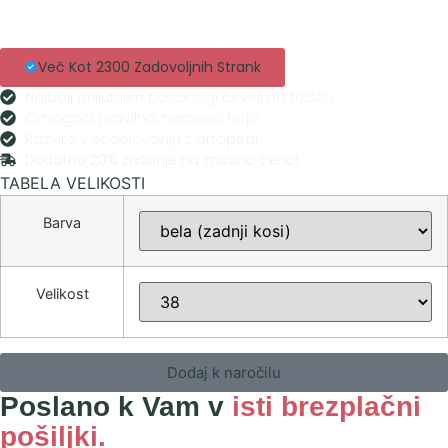
Več Kot 2300 Zadovoljnih Strank
Najbolj priljubljen bosonogi čevelj na tržišču
Omogoči pravilno, naravno hojo
Razvito v sodelovanju z ortopedi
Dodatno 20% znižanje na znižano ceno!
TABELA VELIKOSTI
Barva
Velikost
Dodaj k naročilu
Poslano k Vam v
isti brezplačni
pošiljki.