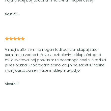
hoja precej bolj udobna in naravna – super čevelj.
Nastja L.​
V moji službi sem na nogah tudi po 12 ur skupaj zato
sem imela vedno težave z razbolenimi sklepi. Ortoped
mi je svetoval naj poskusim te bosonoge čevlje in razlika
je res očitna. Priporočam edino, da jih na začetku nosite
manj časa, da se mišice in sklepi navadijo.
Vlasta B.