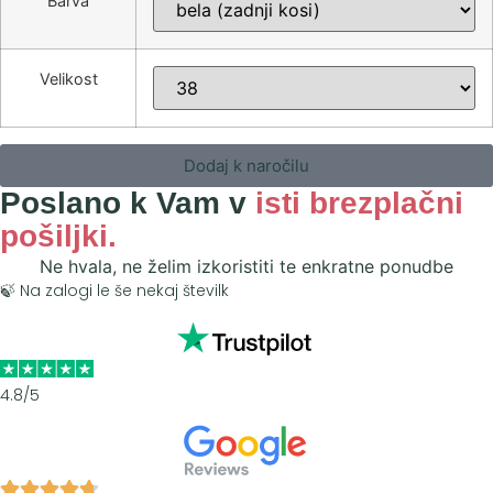
Barva
Velikost
Dodaj k naročilu
Poslano k Vam v
isti brezplačni
pošiljki.
Ne hvala, ne želim izkoristiti te enkratne ponudbe
🍃 Na zalogi le še nekaj številk
4.8/5