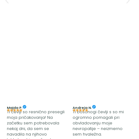
Majda P.
Andreja N.
Ti čevlji so resnično presegli
Ti bosonogi čevlji s so mi
moja pričakovanja! Na
ogromno pomagali pri
začetku sem potrebovala
obvladovanju moje
nekaj dni, da sem se
nevropatije – neizmerno
navadila na njihovo
sem hvaležna.