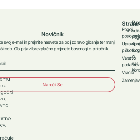
Pr
Stran
Graf
Pogoji
velik
Novičnik
poslovanj
Pog
te svoj e-mail in prejmite nasvete za bolj zdravo gibanje ter manj
vpra
Upravljanj
škodb. Ob prijavi brezplačno prejmete bosonogi e-priročnik.
Blog
piškotkov
O
Varstvo
a
nas
podatkov
ja
Kont
Vračila
kemu
Zamenjav
Naroči Se
eku
očiti
vo,
avno
itetno
ev,
rečuje