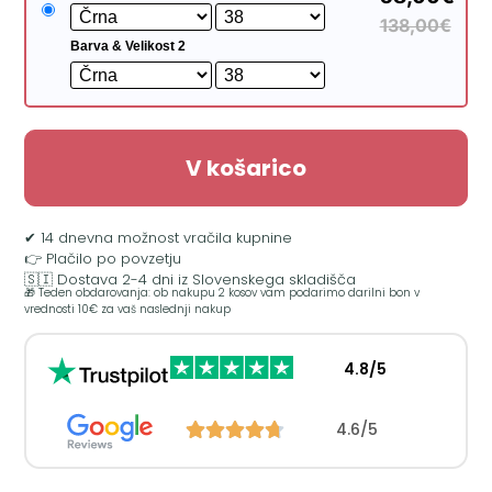
138,00€
Barva & Velikost 2
V košarico
✔ 14 dnevna možnost vračila kupnine
👉 Plačilo po povzetju
🇸🇮 Dostava 2-4 dni iz Slovenskega skladišča
🎁 Teden obdarovanja: ob nakupu 2 kosov vam podarimo darilni bon v
vrednosti 10€ za vaš naslednji nakup
4.8/5
4.6/5