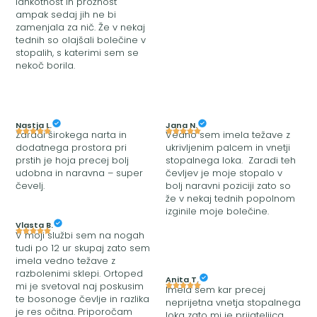
lahkotnost in prožnost
ampak sedaj jih ne bi
zamenjala za nič. Že v nekaj
tednih so olajšali bolečine v
stopalih, s katerimi sem se
nekoč borila.
Nastja L.
Jana N.
Zaradi širokega narta in
Vedno sem imela težave z
dodatnega prostora pri
ukrivljenim palcem in vnetji
prstih je hoja precej bolj
stopalnega loka. Zaradi teh
udobna in naravna – super
čevljev je moje stopalo v
čevelj.
bolj naravni poziciji zato so
že v nekaj tednih popolnom
izginile moje bolečine.
Vlasta B.
V moji službi sem na nogah
tudi po 12 ur skupaj zato sem
imela vedno težave z
razbolenimi sklepi. Ortoped
Anita T.
mi je svetoval naj poskusim
Imela sem kar precej
te bosonoge čevlje in razlika
neprijetna vnetja stopalnega
je res očitna. Priporočam
loka zato mi je prijateljica