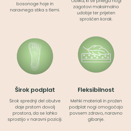
Oblika, ki se prilega nogi
bosonoge hoje in
zagotovi maksimalno
naravnega stika s tlemi.
udobje ter prijeten
sproščen korak.
Širok podplat
Fleksibilnost
Širok sprednji del obutve
Mehki materiali in prožen
daje prstom dovolj
podplat nogi omogočajo
prostora, da se lahko
povsem zdravo, naravno
sprostijo v naravni poziciji.
gibanje.