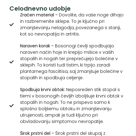
Celodnevno udobje
Zračen material -
Dovolite, da vaše noge dihajo
in razbremenite sklepe. To je ključno pri
zmanjševanju nelagodja, povezanega s stanji,
kot so nevropatija in artritis.
Naraven korak -
Bosonogi čevlji spodbujajo
naraven način hoje in krepijo mišice v vaših
stopalih in nogah ter preprečujejo bolečine v
sklepih. To koristi tudi tistim, ki trpijo zaradi
plantarnega fasciitisa, saj zmanjšuje bolečine v
stopalih in spodbuja celjenje.
Spodbuja krvni obtok:
Neposreden stik stopal s
tlemi v bosonogih čevljih izboljšuje krvni obtok v
stopalih in nogah. To ne prispeva samo k
splošno boljšemu obtoku in zmanjševanju
utrujenosti, ampak je tudi ključno pri
obvladovanju simptomov nevropatije.
Širok prstni del -
Širok prstni del skupaj z