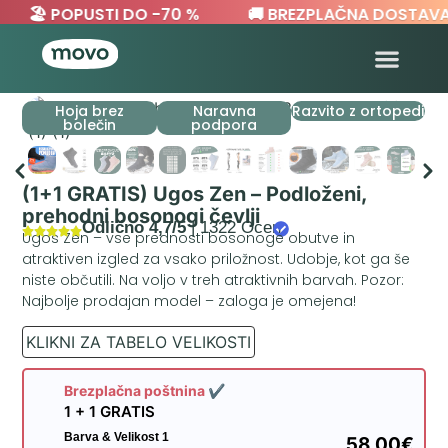
🏖️ POPUSTI DO -70 %
🚚 BREZPLAČNA DOSTAVA
Hoja brez
Naravna
Razvito z ortopedi
bolečin
podpora
(1+1 GRATIS) Ugos Zen – Podloženi,
prehodni bosonogi čevlji
Odlično 4,7/5
| 1322 Ocen
Ugos Zen – vse prednosti bosonoge obutve in
atraktiven izgled za vsako priložnost. Udobje, kot ga še
niste občutili. Na voljo v treh atraktivnih barvah. Pozor:
Najbolje prodajan model – zaloga je omejena!
KLIKNI ZA TABELO VELIKOSTI
Brezplačna poštnina ✔
1 + 1 GRATIS
Barva & Velikost 1
58,00€