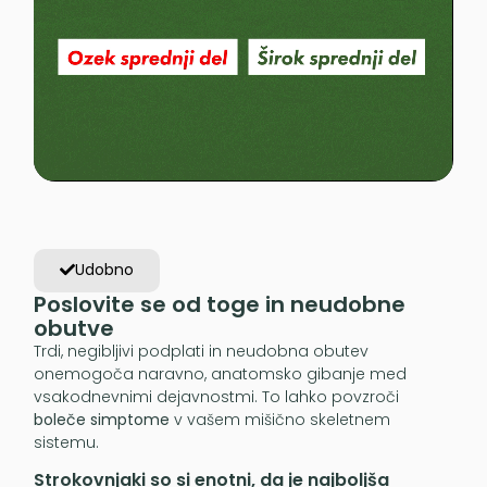
Udobno
Poslovite se od toge in neudobne
obutve
Trdi, negibljivi podplati in neudobna obutev
onemogoča naravno, anatomsko gibanje med
vsakodnevnimi dejavnostmi. To lahko povzroči
boleče simptome
v vašem mišično skeletnem
sistemu.
Strokovnjaki so si enotni, da je najboljša