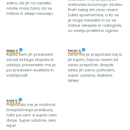
edino, da jih na začetku
svetovala bosonogo obutev.
nosite manj časa, da se
Prvih nekaj dni sicer nisem
mišice in sklepi navadijo.
čutila spremembe, a ko se
je noga navadila in so se
mišice okrepile in raztegnile,
so vnetja praktično izginila.
Maja V.
Peter S.
Kupila sem jih predvsem
Žena me je prepričala naj si
zaradi širšega stopala in
jih kupim, čeprav nisem bil
udobja, presenetila me je
zares prepričan. Ampak
pa predvsem kvaliteta in
lahko jih samo pohvalim,
vzdržljivostt.
super udobne, stabilne,
lahke!
Anja V.
Prepričala me je možnost
brezplačnega preizkusa,
nato pa sem si kupila celo
dvoje. Super udobne, zelo
lepe!