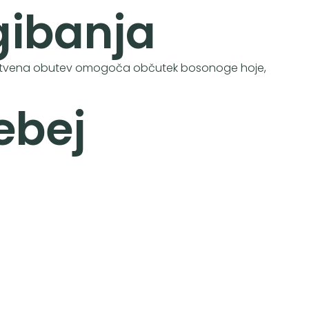
gibanja
instvena obutev omogoča občutek bosonoge hoje,
ebej