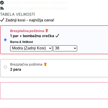
Razvito v sodelovanju z ortopedi
Brezplačna poštnina & menjava
TABELA VELIKOSTI
Zadnji kosi - najnižja cena!
Brezplačna poštnina
1 par + bombažna vrečka
Barva & Velikost
Brezplačna poštnina
2 para