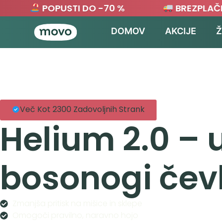
POPUSTI DO -70 %
BREZPLAČNA 
DOMOV
AKCIJE
Ž
Več Kot 2300 Zadovoljnih Strank
Helium 2.0 – u
bosonogi čevl
Zmanjša pritisk na mišice in sklepe
Omogoči pravilno, naravno hojo