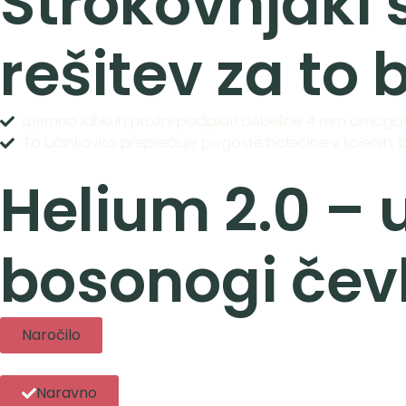
Strokovnjaki s
rešitev za to
Izjemno lahki in prožni podplati debeline 4 mm omogo
To učinkovito preprečuje pogoste bolečine v kolenih, bok
Helium 2.0 – u
bosonogi čevl
Naročilo
Naravno