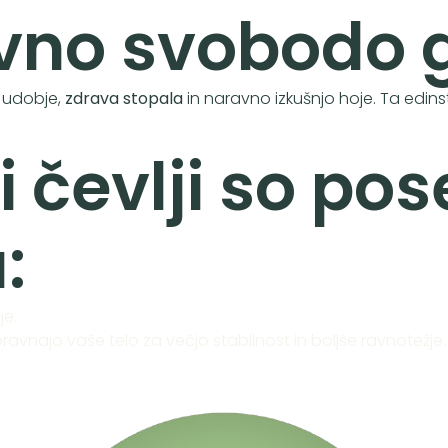
avno svobodo 
 udobje,
zdrava stopala
in naravno izkušnjo hoje. Ta ed
 čevlji so pos
:
je.
avnajo vaše telo za večjo stabilnost in boljše ravnotežje.