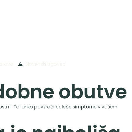
ostava
Slovenski trgovec
udobne obutve
stmi. To lahko povzroči
boleče simptome
v vašem