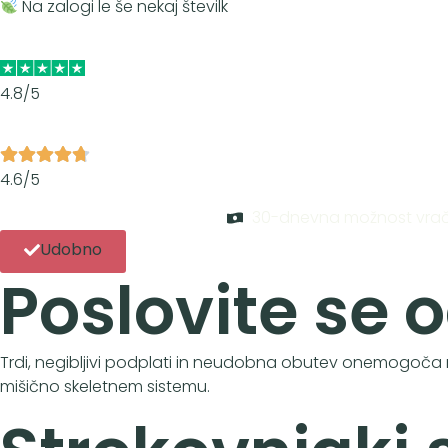
Na zalogi le še nekaj številk
4.8/5
4.6/5
30-dnevna možnost vrači
Udobno
Poslovite se 
Trdi, negibljivi podplati in neudobna obutev onemogoč
mišično skeletnem sistemu.