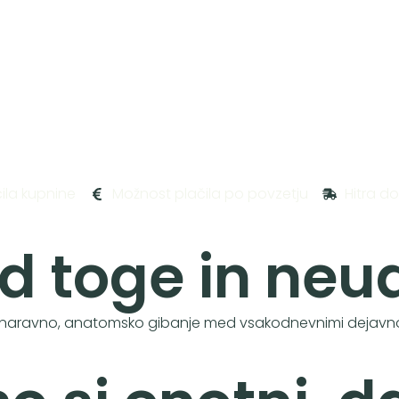
la kupnine
Možnost plačila po povzetju
Hitra d
od toge in ne
a naravno, anatomsko gibanje med vsakodnevnimi dejavno