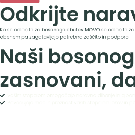
Odkrijte nar
Ko se odločite za
bosonoga obutev MOVO
se odločite za
obenem pa zagotavljajo potrebno zaščito in podporo.
Naši bosonogi
zasnovani, da
vašim stopalom omogočajo naravno dihanje in giban
Povečujejo moč in prožnost vaših stopalnih lokov in por