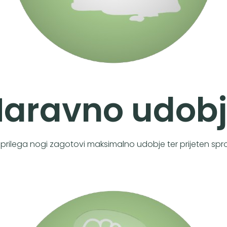
aravno udob
se prilega nogi zagotovi maksimalno udobje ter prijeten spr