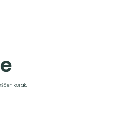
je
oščen korak.