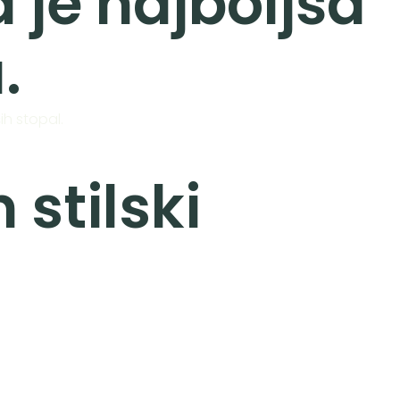
a je najboljša
.
h stopal.
 stilski