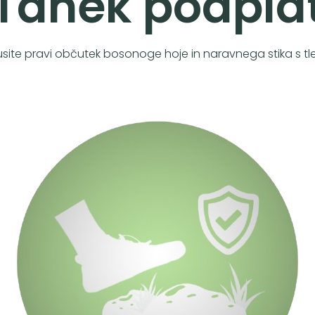
Tanek podpla
usite pravi občutek bosonoge hoje in naravnega stika s tl