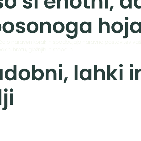
o si enotni, d
 bosonoga hoja
čajo naraven korak in spodbujajo naravno postavitev vaši
ih, hrbtu, gležnjih in stopalih.
dobni, lahki in
ji