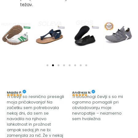
težav.
Majda P.
Andreja N.
Ti čevlji so resnično presegli
Ti bosonogi čevlji s so mi
moja pričakovanja! Na
ogromno pomagali pri
začetku sem potrebovala
obvladovanju moje
nekaj dni, da sem se
nevropatije – neizmerno
navadila na njihovo
sem hvaležna.
lahkotnost in prožnost
ampak sedaj jih ne bi
zamenjala za nič. Že v nekaj