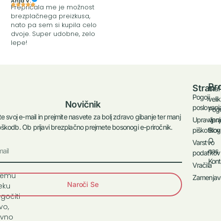
Anja V.
Prepričala me je možnost
brezplačnega preizkusa,
nato pa sem si kupila celo
dvoje. Super udobne, zelo
lepe!
Pr
Stran
Graf
Pogoji
velik
Novičnik
poslovanj
Pog
te svoj e-mail in prejmite nasvete za bolj zdravo gibanje ter manj
vpra
Upravljanj
škodb. Ob prijavi brezplačno prejmete bosonogi e-priročnik.
Blog
piškotkov
O
Varstvo
a
nas
podatkov
ja
Kont
Vračila
kemu
Zamenjav
Naroči Se
eku
očiti
vo,
avno