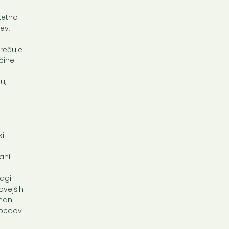
itetno
ev,
rečuje
čine
u,
ki
ani
agi
ovejših
nanj
opedov