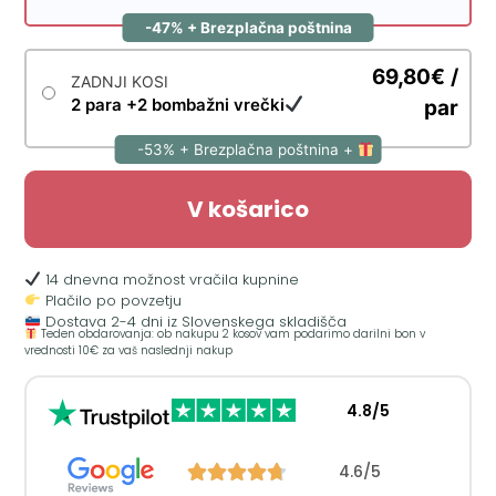
-47% + Brezplačna poštnina
69,80€ /
ZADNJI KOSI
2 para +2 bombažni vrečki
par
-53% + Brezplačna poštnina +
V košarico
14 dnevna možnost vračila kupnine
Plačilo po povzetju
Dostava 2-4 dni iz Slovenskega skladišča
Teden obdarovanja: ob nakupu 2 kosov vam podarimo darilni bon v
vrednosti 10€ za vaš naslednji nakup
4.8/5
4.6/5