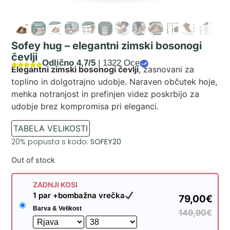
Sofey hug – elegantni zimski bosonogi
čevlji
Odlično 4,7/5
| 1322 Ocen
Elegantni zimski bosonogi čevlji
, zasnovani za
toplino in dolgotrajno udobje. Naraven občutek hoje,
mehka notranjost in prefinjen videz poskrbijo za
udobje brez kompromisa pri eleganci.
TABELA VELIKOSTI
20% popusta s kodo:
SOFEY20
Out of stock
ZADNJI KOSI
1 par +bombažna vrečka
79,00€
Barva & Velikost
149,90€