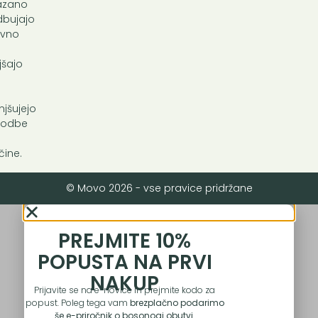
azano
bujajo
avno
,
jšajo
jšujejo
kodbe
čine.
© Movo 2026 - vse pravice pridržane
PREJMITE 10%
POPUSTA NA PRVI
NAKUP
Prijavite se na e-novice in prejmite kodo za
popust. Poleg tega vam
brezplačno podarimo
še e-priročnik o bosonogi obutvi
.