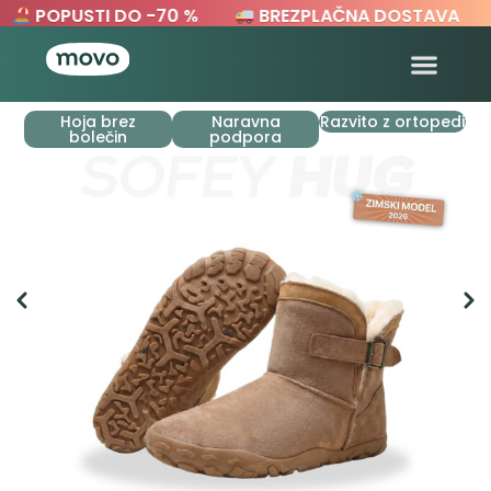
POPUSTI DO -70 %
BREZPLAČNA DOSTAVA
Hoja brez
Naravna
Razvito z ortopedi
bolečin
podpora