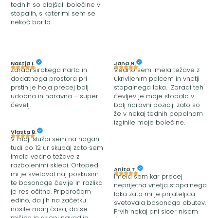
tednih so olajšali bolečine v
stopalih, s katerimi sem se
nekoč borila.
Nastja L.
Jana N.
Zaradi širokega narta in
Vedno sem imela težave z
dodatnega prostora pri
ukrivljenim palcem in vnetji
prstih je hoja precej bolj
stopalnega loka. Zaradi teh
udobna in naravna – super
čevljev je moje stopalo v
čevelj.
bolj naravni poziciji zato so
že v nekaj tednih popolnom
izginile moje bolečine.
Vlasta B.
V moji službi sem na nogah
tudi po 12 ur skupaj zato sem
imela vedno težave z
razbolenimi sklepi. Ortoped
Anita T.
mi je svetoval naj poskusim
Imela sem kar precej
te bosonoge čevlje in razlika
neprijetna vnetja stopalnega
je res očitna. Priporočam
loka zato mi je prijateljica
edino, da jih na začetku
svetovala bosonogo obutev.
nosite manj časa, da se
Prvih nekaj dni sicer nisem
mišice in sklepi navadijo.