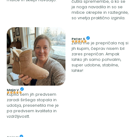
čutila spremembe, a ko se
je noga navadila in so se
mišice okrepile in raztegnile,
so vnetja praktično izginila.
Peter S.
Žena me je prepričala naj si
jih kupim, čeprav nisem bil
zares prepričan. Ampak
lahko jih samo pohvalim,
super udobne, stabilne,
lahke!
Maja V.
Kupila sem jih predvsem
zaradi širšega stopala in
udobja, presenetila me je
pa predvsem kvaliteta in
vzdržljivostt.