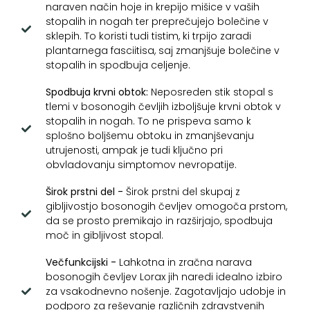
naraven način hoje in krepijo mišice v vaših
stopalih in nogah ter preprečujejo bolečine v
sklepih. To koristi tudi tistim, ki trpijo zaradi
plantarnega fasciitisa, saj zmanjšuje bolečine v
stopalih in spodbuja celjenje.
Spodbuja krvni obtok:
Neposreden stik stopal s
tlemi v bosonogih čevljih izboljšuje krvni obtok v
stopalih in nogah. To ne prispeva samo k
splošno boljšemu obtoku in zmanjševanju
utrujenosti, ampak je tudi ključno pri
obvladovanju simptomov nevropatije.
Širok prstni del -
Širok prstni del skupaj z
gibljivostjo bosonogih čevljev omogoča prstom,
da se prosto premikajo in razširjajo, spodbuja
moč in gibljivost stopal.
Večfunkcijski -
Lahkotna in zračna narava
bosonogih čevljev Lorax jih naredi idealno izbiro
za vsakodnevno nošenje. Zagotavljajo udobje in
podporo za reševanje različnih zdravstvenih