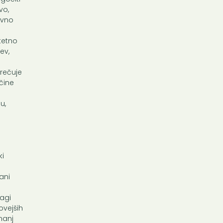
vo,
avno
itetno
ev,
rečuje
čine
u,
ki
ani
agi
ovejših
nanj