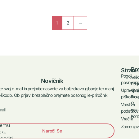
1
2
→
Pr
Stran
Graf
Pogoji
velik
Novičnik
poslovanj
Pog
te svoj e-mail in prejmite nasvete za bolj zdravo gibanje ter manj
vpra
Upravljanj
škodb. Ob prijavi brezplačno prejmete bosonogi e-priročnik.
Blog
piškotkov
O
Varstvo
a
nas
podatkov
ja
Kont
Vračila
kemu
Zamenjav
Naroči Se
eku
očiti