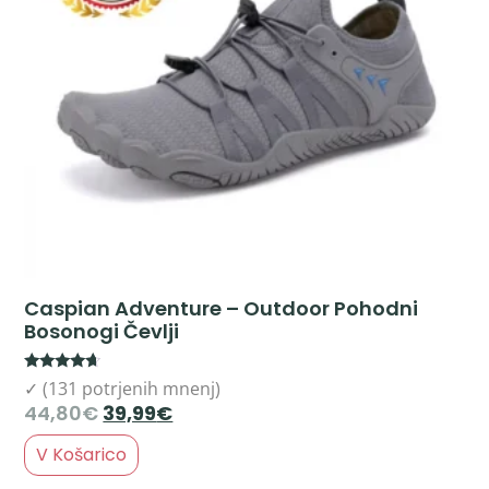
Caspian Adventure – Outdoor Pohodni
Bosonogi Čevlji
Rated
✓ (131 potrjenih mnenj)
4.44
44,80
€
39,99
€
out of 5
V Košarico