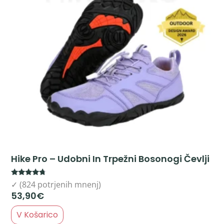
Hike Pro – Udobni In Trpežni Bosonogi Čevlji
Rated
✓ (824 potrjenih mnenj)
4.50
53,90
€
out of 5
V Košarico