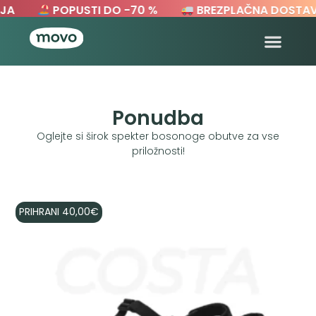
A
POPUSTI DO -70 %
BREZPLAČNA DOSTAVA
Ponudba
Oglejte si širok spekter bosonoge obutve za vse
priložnosti!
PRIHRANI
40,00
€