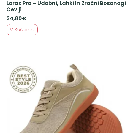
Lorax Pro – Udobni, Lahki In Zračni Bosonogi
Čevlji
34,80
€
V Košarico