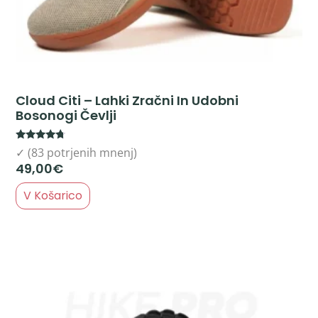
Cloud Citi – Lahki Zračni In Udobni
Bosonogi Čevlji
Rated
✓ (83 potrjenih mnenj)
4.51
49,00
€
out of 5
V Košarico